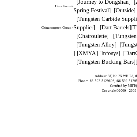
[
Journey to Dongshan
] [
Ours Teams>
Spring Festival
] [
Outside
]
[
Tungsten Carbide Suppli
Supplier
] [
Dart Barrels
][
T
Chinatungsten Group>
[
Chatroulette
] [
Tungsten
[
Tungsten Alloy
] [
Tungst
] [
XMYA
] [
Infosys
] [
Dart
[
Tungsten Bucking Bars
]
Address: 3F, No.25 WH Rd, t
Phone:+86-592-5129696,+86-592-51295
Certified by MIIT:
Copyright©2000 - 2009 