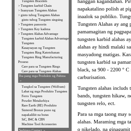
hanggan kagandahan. Pi
Tungsten Bracelets
>
Tungsten karbid Chain
napakatalino polish at 
>
Inanyuan Tungsten Alahas
>
ginto tubog Tungsten Alahas
inaalok sa publiko. Tung
ginto tubog Tungsten singsing
Tungsten Alahas ay ang p
>
Tungsten panoorin
>
Tungsten Key kadena
pamamagitan ng pagpapa
>
Tungsten Alahas Advantage
tungsten karbid alahas a
Tungsten karbid Alahas Advantage
Tungsten
alahas ay hindi malaki s
Kasaysayan ng Tungsten
Tungsten Ring Katotohanan
masyadong matigas. Kara
Tungsten Ring Manufacturing
tungsten karbid sa pamam
Proseso
Care para sa Tungsten Rings
black, sa 900 - 2200 ° C
Care para sa Tungsten Alahas
Iba pang mga Produkto ng Pahina
carburisation.
»
Tungkol sa Tungsten (Wolfram)
Tungsten alahas includs t
Lahat ng mga Produkto Tungsten
bands, tungsten hikaw, ne
Ferro Tungsten
Powder Metalurhiya
tungsten relo, ect.
Rare Earth (RE) Produkto
Sintered Bronze puno ng
Para sa mga taong may se
napakaliliit na butas
SiC, B4C & CBN
alahas. Maraming mga tao
Machine Tool Accessories
o nikelado, na ginagamit
Serbisyo Contact »