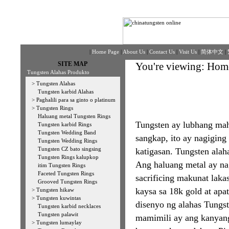
|
Home Page
|
About Us
|
Contact Us
|
Visit Us
|
简体中文
|
SITE MAP
You're viewing:
Hom
Tungsten Alahas Produkto
>
Tungsten Alahas
Tungsten karbid Alahas
>
Paghalili para sa ginto o platinum
>
Tungsten Rings
Haluang metal Tungsten Rings
Tungsten ay lubhang mah
Tungsten karbid Rings
Tungsten Wedding Band
sangkap, ito ay nagiging 
Tungsten Wedding Rings
Tungsten CZ bato singsing
katigasan. Tungsten alah
Tungsten Rings kalupkop
Ang haluang metal ay na
itim Tungsten Rings
Faceted Tungsten Rings
sacrificing makunat laka
Grooved Tungsten Rings
kaysa sa 18k gold at apa
>
Tungsten hikaw
>
Tungsten kuwintas
disenyo ng alahas Tungst
Tungsten karbid necklaces
Tungsten palawit
mamimili ay ang kanyang
>
Tungsten lumaylay